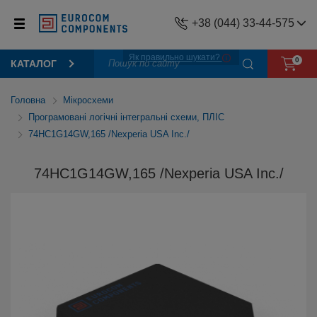
+38 (044) 33-44-575
Як правильно шукати?
0
КАТАЛОГ
Головна
Мікросхеми
Програмовані логічні інтегральні схеми, ПЛІС
74HC1G14GW,165 /Nexperia USA Inc./
74HC1G14GW,165 /Nexperia USA Inc./