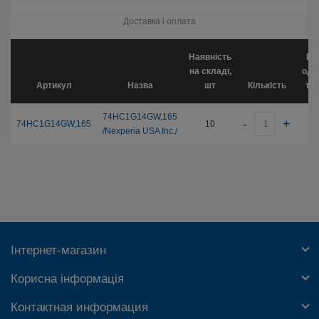
Доставка і оплата
Наявність
Цін
на складі,
оди
Артикул
Назва
шт
Кількість
тов
74HC1G14GW,165
-
+
74HC1G14GW,165
10
10
/Nexperia USA Inc./
Інтернет-магазин
Корисна інформація
Контактная информация