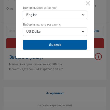
×
Інвертор IC 1-канального тригера Шмітта / 2V ~ 6V /
Виберіть мову магазину:
Опис
32ns @ 6V, 50pF / -40°C ~ 125°C / 5-TSSOP / SMD
English
Виберіть валюту магазину:
КУПИТИ В 1 КЛІК
US Dollar
ОБРАТИ ВАРІАЦІІ
Submit
Зверніть увагу:
Мінімальна сума замовлення:
500 грн
Кількість деталей SMD:
кратно 100 шт
Асортимент
Технічні характеристики