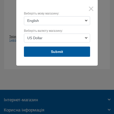
×
Виберіть мову магазину:
English
Виберіть валюту магазину:
Тиристори, симістори
US Dollar
149312шт.
ДЕТАЛЬНІШЕ
Submit
Інтернет-магазин
Корисна інформація