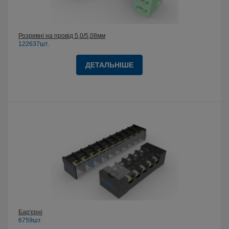
Розривні на провід 5,0/5,08мм
122637шт.
ДЕТАЛЬНІШЕ
Бар'єрні
6759шт.