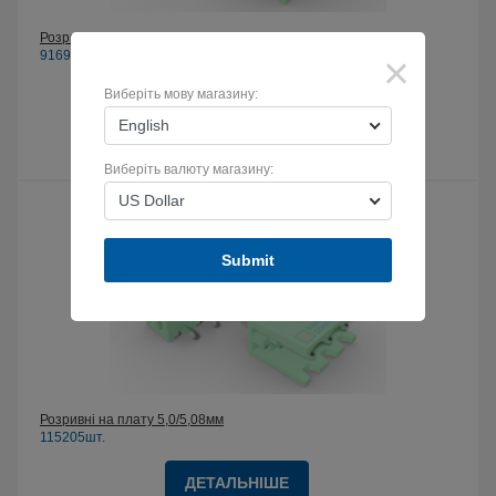
Розривні на плату 3,5 мм
×
91698шт.
Виберіть мову магазину:
ДЕТАЛЬНІШЕ
English
Виберіть валюту магазину:
US Dollar
Submit
Розривні на плату 5,0/5,08мм
115205шт.
ДЕТАЛЬНІШЕ