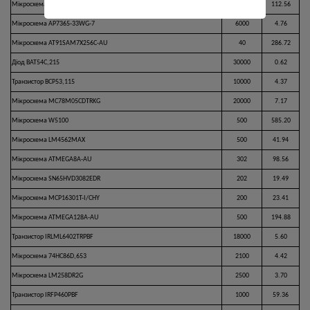
Мікросхема W5500
1000
112.56
Мікросхема AP7365-33WG-7
6000
4.76
Мікросхема AT91SAM7X256C-AU
40
286.72
Діод BAT54C,215
30000
0.62
Транзистор BCP53,115
10000
4.37
Мікросхема MC78M05CDTRKG
20000
7.17
Мікросхема W5100
500
585.20
Мікросхема LM4562MAX
500
41.94
Мікросхема ATMEGA8A-AU
302
98.56
Мікросхема SN65HVD3082EDR
202
19.49
Мікросхема MCP16301T-I/CHY
200
23.41
Мікросхема ATMEGA128A-AU
500
194.88
Транзистор IRLML6402TRPBF
18000
5.60
Мікросхема 74HC86D,653
2100
4.42
Мікросхема LM258DR2G
2500
3.70
Транзистор IRFP460PBF
1000
59.36