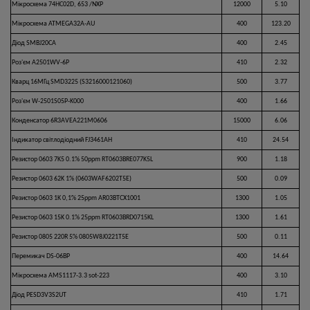
Мікросхема 74HC02D, 653 /NXP
12000
5.10
Мікросхема ATMEGA32A-AU
400
123.20
Діод SMBJ20CA
400
2.45
Роз'єм A2501WV-6P
410
2.32
Кварц 16МГц SMD3225 (S3216000121060)
500
3.77
Роз'єм W-2501S05P-K000
400
1.66
Конденсатор 6R3AVEA221M0606
15000
6.06
Індикатор світлодіодний FJ3461AH
410
24.54
Резистор 0603 7K5 0.1% 50ppm RT0603BRE077K5L
900
1.18
Резистор 0603 62K 1% (0603WAF6202T5E)
500
0.09
Резистор 0603 1K 0,1% 25ppm AR03BTCX1001
1300
1.05
Резистор 0603 15K 0.1% 25ppm RT0603BRD0715KL
1300
1.61
Резистор 0805 220R 5% 0805W8J0221T5E
500
0.11
Перемикач DS-06BP
400
14.64
Мікросхема AMS1117-3.3 sot-223
400
3.10
Діод PESD3V3S2UT
410
1.71