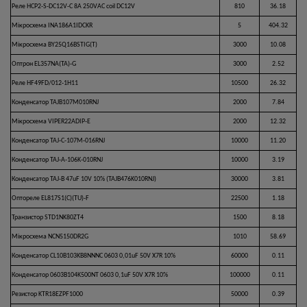
Реле HCP2-S-DC12V-C 8A 250VAC coil DC12V
810
36.18
Мікросхема INA186A1IDCKR
5
404.32
Мікросхема BY25Q16BSTIG(T)
3000
10.08
Оптрон EL357NA(TA)-G
3000
2.52
Реле HF49FD/012-1H11
10500
26.32
Конденсатор TAJB107M010RNJ
2000
7.84
Мікросхема VIPER22ADIP-E
2000
12.32
Конденсатор TAJ-С-107M-016RNJ
10000
11.20
Конденсатор TAJ-A-106K-010RNJ
10000
3.19
Конденсатор TAJ-B 47uF 10V 10% (TAJB476K010RNJ)
30000
3.81
Оптореле EL817S1(C)(TU)-F
22500
1.18
Транзистор STD1NK80ZT4
1500
8.18
Мікросхема NCN5150DR2G
1010
58.69
Конденсатор CL10B103KB8NNNC 0603 0,01uF 50V X7R 10%
60000
0.11
Конденсатор 0603B104K500NT 0603 0,1uF 50V X7R 10%
100000
0.11
Резистор KTR18EZPF1000
50000
0.39