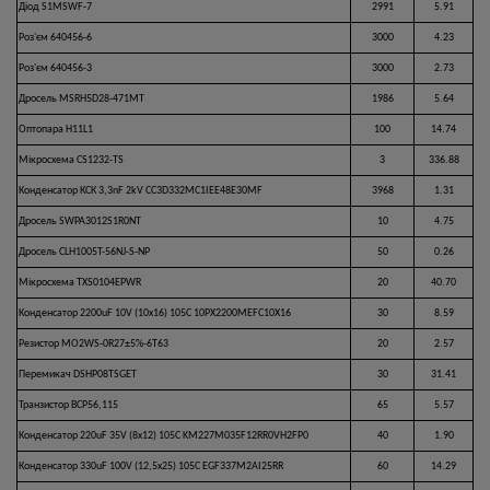
Діод S1MSWF-7
2991
5.91
Роз'єм 640456-6
3000
4.23
Роз'єм 640456-3
3000
2.73
Дросель MSRH5D28-471MT
1986
5.64
Оптопара H11L1
100
14.74
Мікросхема CS1232-TS
3
336.88
Конденсатор КСК 3,3nF 2kV CC3D332MC1IEE48E30MF
3968
1.31
Дросель SWPA3012S1R0NT
10
4.75
Дросель CLH1005T-56NJ-S-NP
50
0.26
Мікросхема TXS0104EPWR
20
40.70
Конденсатор 2200uF 10V (10x16) 105C 10PX2200MEFC10X16
30
8.59
Резистор MO2WS-0R27±5%-6T63
20
2.57
Перемикач DSHP08TSGET
30
31.41
Транзистор BCP56,115
65
5.57
Конденсатор 220uF 35V (8x12) 105C KM227M035F12RR0VH2FP0
40
1.90
Конденсатор 330uF 100V (12,5x25) 105С EGF337M2AI25RR
60
14.29