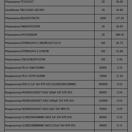
Мікросхема TSV612IST
20
56.00
Запобіжник TBU-CA065-100-WH
40
44.80
Мікросхема BQ24075TRGTR
2000
117.60
Мікросхема SN65HVD231DR
20
56.00
Мікросхема LM5164DDAR
20
308.00
Мікросхема LP2980AIM5-3.3NOPB (SOT-23-5)
100
20.72
Мікросхема LP2980AIM5-5.0/NOPB
100
15.68
Мікросхема L78L05ABUTR SOT89
100
5.60
Конденсатор TAJ-A-106K-010RNJ
30000
3.22
Конденсатор TAJ-С-107M-016RNJ
15000
11.20
Конденсатор 0402 0,1uF 16V X7R 10% (CL05B104KO5NNNC)
400000
0.03
Конденсатор 0402N101J500CT 0402 100pF 50V X7R 10%
80000
0.04
Конденсатор 0402B102K500CT 0402 1000pF 25V X7R 10%
120000
0.03
Конденсатор 0603N220J500CT 0603 22pF 50V NP0 5%
92000
0.09
Конденсатор CL10B105KA8NNNC 0603 1uF 25V X7R 10%
80000
0.22
Конденсатор CL10B103KB8NNNC 0603 0,01uF 50V X7R 10%
40000
0.11