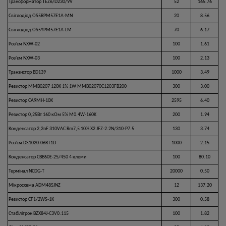
Трансформатор TEZ6/D230/9V
52
165.76
Світлодіод OS5RPM57E1A-MN
20
8.56
Світлодіод OS5YPM57E1A-LM
70
6.17
Роз'єм NXW-02
100
1.61
Роз'єм NXW-03
100
2.13
Транзистор BD139
1000
3.49
Резистор MMB0207 120K 1% 1W MMB02070C1203FB200
300
3.00
Резистор CA9MH-10K
2595
6.40
Резистор 0,25Вт 160 кОм 5% M0.4W-160K
200
1.94
Конденсатор 2,2nF 310VAC Rm7,5 10% X2 JFZ-2.2N/310-P7.5
130
3.74
Роз'єм DS1020-06RT1D
1000
2.15
Конденсатор CBB60E-25/450 4 клеми
100
80.10
Термінал NCDG-T
20000
0.50
Мікросхема ADM485JNZ
12
137.20
Резистор CF1/2WS-1K
300
0.58
Стабілітрон BZX84J-C3V0.115
100
1.82