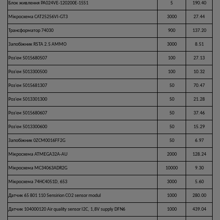
Блок живлення PA024VE-120200E-15S1
5
190.40
Мікросхема CAT25256VI-GT3
3000
27.44
Трансформатор 74030
900
137.20
Запобіжник RSTA 2.5 AMMO
3000
8.51
Роз'єм 5015680507
100
27.13
Роз'єм 5013300500
100
10.32
Роз'єм 5015681307
50
70.47
Роз'єм 5013301300
50
21.28
Роз'єм 5015680607
50
37.46
Роз'єм 5013300600
50
15.29
Запобіжник 0ZCM0016FF2G
50
6.97
Мікросхема ATMEGA32A-AU
2000
128.24
Мікросхема MC34063ADR2G
10000
9.30
Мікросхема 74HC4051D, 653
3000
5.60
Датчик 65 801 110 Sensirion CO2 sensor modul
1000
280.00
Датчик 104000120 Air quality sensor I2C, 1,8V supply DFN6
1000
439.04