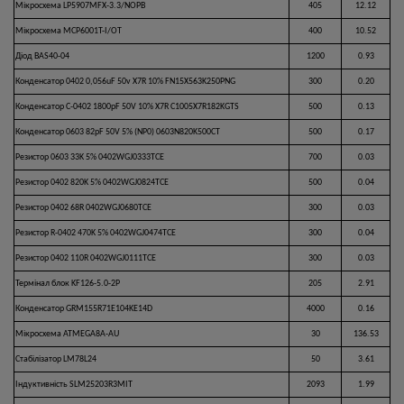
Мікросхема LP5907MFX-3.3/NOPB
405
12.12
Мікросхема MCP6001T-I/OT
400
10.52
Діод BAS40-04
1200
0.93
Конденсатор 0402 0,056uF 50v X7R 10% FN15X563K250PNG
300
0.20
Конденсатор C-0402 1800pF 50V 10% X7R C1005X7R182KGTS
500
0.13
Конденсатор 0603 82pF 50V 5% (NP0) 0603N820K500CT
500
0.17
Резистор 0603 33K 5% 0402WGJ0333TCE
700
0.03
Резистор 0402 820K 5% 0402WGJ0824TCE
500
0.04
Резистор 0402 68R 0402WGJ0680TCE
300
0.03
Резистор R-0402 470K 5% 0402WGJ0474TCE
300
0.04
Резистор 0402 110R 0402WGJ0111TCE
300
0.03
Термінал блок KF126-5.0-2P
205
2.91
Конденсатор GRM155R71E104KE14D
4000
0.16
Мікросхема ATMEGA8A-AU
30
136.53
Стабілізатор LM78L24
50
3.61
Індуктивність SLM25203R3MIT
2093
1.99