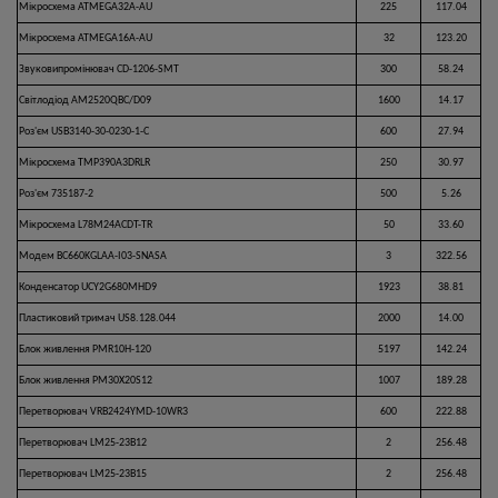
Мікросхема ATMEGA32A-AU
225
117.04
Мікросхема ATMEGA16A-AU
32
123.20
Звуковипромінювач CD-1206-SMT
300
58.24
Світлодіод AM2520QBC/D09
1600
14.17
Роз'єм USB3140-30-0230-1-C
600
27.94
Мікросхема TMP390A3DRLR
250
30.97
Роз'єм 735187-2
500
5.26
Мікросхема L78M24ACDT-TR
50
33.60
Модем BC660KGLAA-I03-SNASA
3
322.56
Конденсатор UCY2G680MHD9
1923
38.81
Пластиковий тримач US8.128.044
2000
14.00
Блок живлення PMR10H-120
5197
142.24
Блок живлення PM30X20S12
1007
189.28
Перетворювач VRB2424YMD-10WR3
600
222.88
Перетворювач LM25-23B12
2
256.48
Перетворювач LM25-23B15
2
256.48