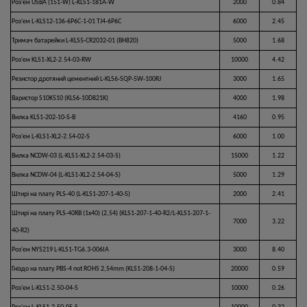
Роз'єм USBA (151-W) L-KLS1-181A-W
2000
0.84
Роз'єм L-KLS12-136-6P6C-1-01 TJ4-6P6C
6000
2.45
Тримач батарейки L-KLS5-CR2032-01 (BH820)
5000
1.68
Роз'єм KLS1-XL2-2.54-03-RW
10000
4.42
Резистор дротяний цементний L-KLS6-SQP-5W-100RJ
3000
1.65
Варистор S10K510 (KLS6-10D821K)
4000
1.98
Вилка KLS1-202-10-S-B
4160
0.95
Роз'єм L-KLS1-XL2-2.54-02-S
6000
1.00
Вилка NCDW-03 (L-KLS1-XL2-2.54-03-S)
15000
1.22
Вилка NCDW-04 (L-KLS1-XL2-2.54-04-S)
5000
1.29
Штирі на плату PLS-40 (L-KLS1-207-1-40-S)
2000
2.41
Штирі на плату PLS-40RB (1х40) (2,54) (KLS1-207-1-40-R2/L-KLS1-207-1-
7000
3.22
40-R2)
Роз'єм NYS219 L-KLS1-TG6.3-006IA
3000
8.40
Гніздо на плату PBS-4 not ROHS 2,54mm (KLS1-208-1-04-S)
20000
0.59
Роз'єм L-KLS1-2.50-04-S
10000
0.26