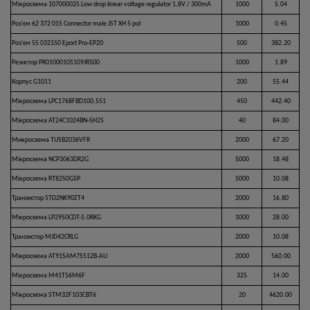
Мікросхема 107000025 Low drop linear voltage regulator 1,8V / 300mA
1000
5.04
Роз'єм 62 372 015 Connector male JST XH 5 pol
1000
0.45
Роз'єм 55 032150 Eport Pro-EP20
500
382.20
Резистор PR01000105109JR500
1000
1.89
Корпус G1011
200
55.44
Мікросхема LPC1768FBD100,551
450
442.40
Мікросхема AT24C1024BN-SH25
40
84.00
Микросхема TUSB2036VFR
2000
67.20
Мікросхема NCP3063DR2G
5000
18.48
Мікросхема RT8250GSP
5000
10.08
Транзистор STD2NK90ZT4
2000
16.80
Мікросхема LP2950CDT-5.0RKG
1000
28.00
Транзистор MJD42CRLG
2000
10.08
Мікросхема AT91SAM7S512B-AU
2000
560.00
Мікросхема M41T56M6F
325
14.00
Мікросхема STM32F103CBT6
20
4620.00