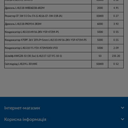
Роз'єм L-KLS1-2.50-05-S
10000
0.32
Дросель L-KLS18-WBD6D38-6R2M
2000
4.91
Резистор CF 1W 51 Ом 5% (L-KLS6-CF-1W-51R-JA)
10000
0.27
Дросель L-KLS18-PK0914-3R3M
6000
3.92
Конденсатор L-KLS10-HV16-2KV-Y5P-472M-P5
5000
0.55
Конденсатор 470PF 2kV 20% P=5mm L-KLS10-HV16-2KV-Y5P-471M-P5
5000
0.55
Конденсатор L-KLS10-Y1-Y5V-472M500V-P10
5000
2.09
Шлейф AWG28-10 (30,5м) (L-KLS17-127-FC-10-1)
50
235.20
Світлодіод L-KLS9-L-3014HC
50000
0.52
Інтернет-магазин
Корисна інформація