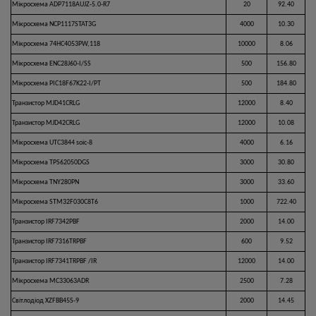
Мікросхема ADP7118AUJZ-5.0-R7
20
92.40
Мікросхема NCP1117STAT3G
4000
10.30
Мікросхема 74HC4053PW,118
10000
8.06
Мікросхема ENC28J60-I/SS
500
156.80
Мікросхема PIC18F67K22-I/PT
500
184.80
Транзистор MJD41CRLG
12000
8.40
Транзистор MJD42CRLG
12000
10.08
Мікросхема UTC3844 soic-8
4000
6.16
Мікросхема TPS62050DGS
3000
30.80
Мікросхема TNY280PN
3000
33.60
Мікросхема STM32F030C8T6
1000
722.40
Транзистор IRF7342PBF
2000
14.00
Транзистор IRF7316TRPBF
600
9.52
Транзистор IRF7341TRPBF /IR
12000
14.00
Мікросхема MC33063ADR
2500
7.28
Світлодіод XZFBB45S-9
2000
14.45