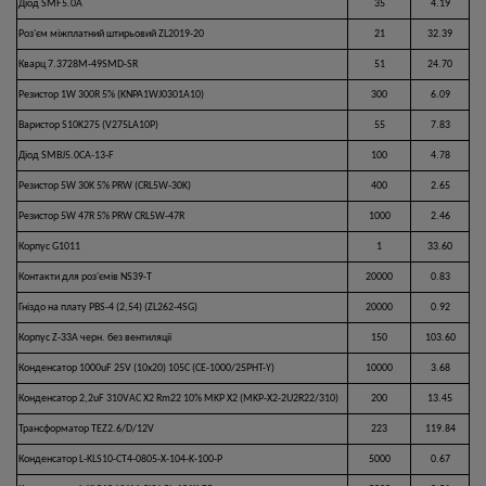
Діод SMF5.0A
35
4.19
Роз'єм міжплатний штирьовий ZL2019-20
21
32.39
Кварц 7.3728M-49SMD-SR
51
24.70
Резистор 1W 300R 5% (KNPA1WJ0301A10)
300
6.09
Варистор S10K275 (V275LA10P)
55
7.83
Діод SMBJ5.0CA-13-F
100
4.78
Резистор 5W 30K 5% PRW (CRL5W-30K)
400
2.65
Резистор 5W 47R 5% PRW CRL5W-47R
1000
2.46
Корпус G1011
1
33.60
Контакти для роз'ємів NS39-T
20000
0.83
Гніздо на плату PBS-4 (2,54) (ZL262-4SG)
20000
0.92
Корпус Z-33A черн. без вентиляції
150
103.60
Конденсатор 1000uF 25V (10x20) 105C (CE-1000/25PHT-Y)
10000
3.68
Конденсатор 2,2uF 310VAC X2 Rm22 10% MKP X2 (MKP-X2-2U2R22/310)
200
13.45
Трансформатор TEZ2.6/D/12V
223
119.84
Конденсатор L-KLS10-CT4-0805-X-104-K-100-P
5000
0.67