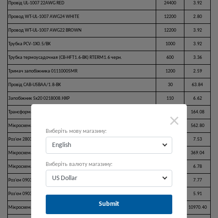
Провід UL-1007 22AWG RED
24400
3.92
Провод WT-UL-1007 AWG24 WHITE
12200
2.80
Провод WT-UL-1007 AWG22 BROWN
12200
3.92
Трубка PCV-1X0.5/BK
1000
3.92
Трубка термоусадочная (CB-HFT1.6-BK) RTERM1.6 черн.
600
3.36
Тримач запобіжника 01110005MR
1200
2.59
Провід CAB-USBAA/1.8-BK
30
63.84
Запобіжник 5х20 0218008.HXP
110
6.62
Трансформатор TEZ4/D/12-12V (TEZ4.0/D230/12-12V)
50
164.08
×
Мікросхема ST3232CDR
1000
562.80
Виберіть мову магазину:
Роз'єм 280370-1
1000
7.53
English
Мікросхема LPC4337JBD144E
200
369.04
Виберіть валюту магазину:
Мікросхема MC34063ADR2G
12500
6.78
US Dollar
Роз'єм 0903250008
9000
7.77
Роз'єм 0903270308
9000
5.91
Submit
Мікросхема STM32F411VET6
1000
10970.40