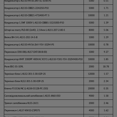
Конденсатор L-KLS10-HV16-2KV-SL-101K-P5
5000
0.51
Конденсатор L-KLS10-CBB21-224J250-P10
5000
1.71
Конденсатор L-KLS10-CBB21-473J400-P7.5
10000
1.21
Конденсатор 1,5NF 1000V L-KLS10-CBB81-152J1000-P10
5000
1.39
Штирі на плату PLD-80 (2х40), 2,54мм L-KLS1-207-2-80-S
8000
5.06
Вилка ВН-14 L-KLS1-202-14-S-B
1000
1.29
Конденсатор L-KLS10-HV16-2kV-Y5V-102M-P5
10000
0.78
Перемикач DSK-08(L-KLS7-DAT-08-B-00)
1000
9.27
Конденсатор HMF 3300PF 400VAC X1Y1 L-KLS10-Y1X1-Y5V-332M400-P10
10000
1.85
Реле BSC-SS-109L
2000
18.78
Термінал блок L-KLS2-301-5.00-02P-2S
12000
1.57
Термінал блок KLS2-301-5.00-03P-2S
2000
2.34
Клема FS1536/NC (L-KLS8-01128-PC-250)
20000
0.35
Самовідновлювальний запобіжник L-KLS5-JK60-050
9000
1.58
Тримач запобіжника KLS5-2611
2000
2.46
Перемикач L-KLS7-KW10-Z3P075
4000
1.62