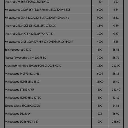
Резистор 1W 56R 5% CFR01SJ0560A10
40
1.23
Конденсатор 220uF 16V (6,3x7,7mm) 16TZV220M6.3X8
6000
4.94
Конденсатор CD45-E2GA222M-VKA 2200pF 400VAC Y1
9000
2.52
Резистор 2512 40K2 1% (RC2512FK-0740K2L)
1840
0.99
Резистор 2512 4K7 5% (25121WJ0472T4E)
1000
0.97
Конденсатор 0805 10uF 50V X5R 10% C0805X5R106K500NT
4000
3.58
Трансформатор 74030
300
68.88
Провід Power cable 1.5M 3x0.75 BC
3000
48.72
Карта пам'яті Micro SD Card 8Gb SDSDQAB-008G
1200
210.00
Мікросхема MCP73862-I/ML
6006
48.16
Мікросхема NCP551SN33T1G
15000
19.60
Мікросхема STBB1-APUR
500
330.40
Мікросхема NCP603SN330T1G
500
43.12
Діодна збірка TPD2E001DZDR
500
14.56
Мікросхема DS2401+
225
56.00
Мікросхема DG469EQ-T1-E3
200
285.60