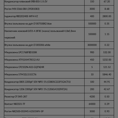
Конденсатор плівковий SRB-850-1.0-2V
150
67.20
Роз'єм MX-5566-08A (39281083)
3000
8.68
Індикатор RB320240E-WFH-VZ
400
2800.00
Втулка ізольована на дріт LT-007508X2 blue
500000
0.35
Накінечник ножовий LVD1-4.8F8C (мама) ізольований 4,8x0,8мм
100000
1.15
червоний
Втулка ізольована на дріт LT-005006 white
3000000
0.22
Мікросхема LPC1768FBD100K
900
532.00
Мікросхема AT91SAM7X512-AU
450
1232.00
Мікросхема CP2102N-A02-GQFN24R
5
121.52
Мікросхема STM32L151CCT6
10
5846.40
Конденсатор 0805 2200pF 50V NPO 1% (C0805C222F5GACTU)
100
44.91
Конденсатор 1206 3300pF 50V NPO 1% (12065A332FAT2A)
200
42.67
Резистор CF1WS-2K7
4200
0.50
Контакт NX2501-TF
64000
0.29
Роз'єм NX2500-05SMS A2501WV-5P
3000
0.93