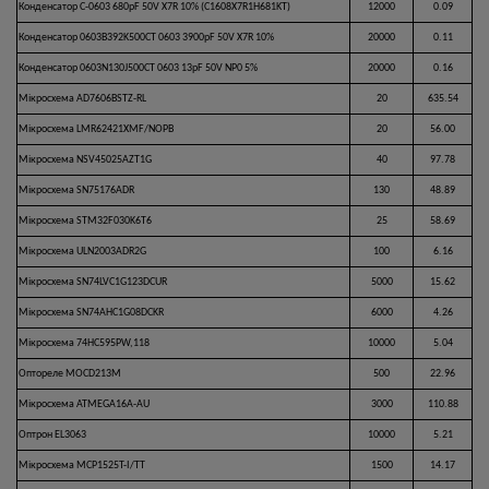
Конденсатор C-0603 680pF 50V X7R 10% (C1608X7R1H681KT)
12000
0.09
Конденсатор 0603B392K500CT 0603 3900pF 50V X7R 10%
20000
0.11
Конденсатор 0603N130J500CT 0603 13pF 50V NP0 5%
20000
0.16
Мікросхема AD7606BSTZ-RL
20
635.54
Мікросхема LMR62421XMF/NOPB
20
56.00
Мікросхема NSV45025AZT1G
40
97.78
Мікросхема SN75176ADR
130
48.89
Мікросхема STM32F030K6T6
25
58.69
Мікросхема ULN2003ADR2G
100
6.16
Мікросхема SN74LVC1G123DCUR
5000
15.62
Мікросхема SN74AHC1G08DCKR
6000
4.26
Мікросхема 74HC595PW,118
10000
5.04
Оптореле МОСD213M
500
22.96
Мікросхема ATMEGA16A-AU
3000
110.88
Оптрон EL3063
10000
5.21
Мікросхема MCP1525T-I/TT
1500
14.17