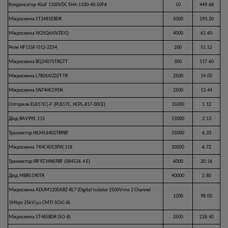
Конденсатор 40uF 1100VDC SHA-1100-40-50F6
50
449.68
Мікросхема ST3485EBDR
5000
193.20
Мікросхема W25Q64JVZEIQ
4000
61.60
Реле HF115F/012-2ZS4
200
51.52
Мікросхема BQ24075TRGTT
300
117.60
Мікросхема L7805ACD2T-TR
2500
14.00
Мікросхема SN74HC595N
2500
13.44
Оптореле EL817(C)-F (PC817C; HCPL-817-00CE)
15000
1.12
Діод BAV99S,115
15000
2.13
Транзистор IRLML6402TRPBF
15000
6.33
Мікросхема 74HC4053PW,118
10000
6.72
Транзистор IRF9Z34NSPBF (084526.4 E)
6000
20.16
Діод MBRS190TR
40000
2.80
Мікросхема ADUM1200ARZ-RL7 (Digital Isolator 2500Vrms 2 Channel
1200
98.00
1Mbps 25kV/µs CMTI SOIC-8)
Мікросхема ST485BDR (SO-8)
2500
218.40