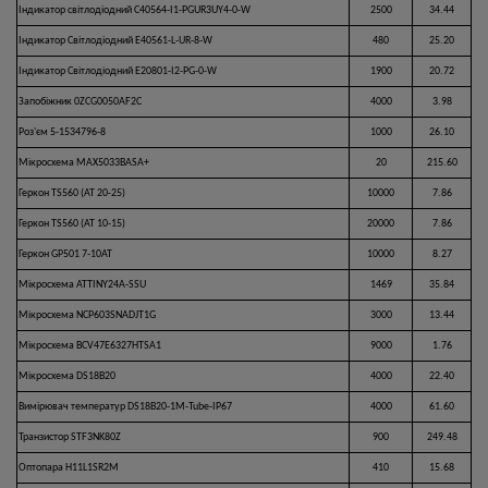
Індикатор cвітлодіодний C40564-I1-PGUR3UY4-0-W
2500
34.44
Індикатор Світлодіодний E40561-L-UR-8-W
480
25.20
Індикатор Світлодіодний E20801-I2-PG-0-W
1900
20.72
Запобіжник 0ZCG0050AF2C
4000
3.98
Роз'єм 5-1534796-8
1000
26.10
Мікросхема MAX5033BASA+
20
215.60
Геркон TS560 (AT 20-25)
10000
7.86
Геркон TS560 (AT 10-15)
20000
7.86
Геркон GP501 7-10AT
10000
8.27
Мікросхема ATTINY24A-SSU
1469
35.84
Мікросхема NCP603SNADJT1G
3000
13.44
Мікросхема BCV47E6327HTSA1
9000
1.76
Мікросхема DS18B20
4000
22.40
Вимірювач температур DS18B20-1M-Tube-IP67
4000
61.60
Транзистор STF3NK80Z
900
249.48
Оптопара H11L1SR2M
410
15.68