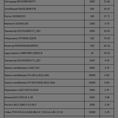
Світлодіод XZM2CRK45WT-9
2000
11.66
ЗапобіжникF0603E1R00FSTR
500
10.47
Роз'єм 1053082210
100
27.71
Контакти 1053001100
1000
4.59
Транзистор SQ1912AEEH-T1_GE3
2000
10.05
Мікросхема ATTINY85-20SFR
100
73.92
Резистор WSHM28182L000FEA
100
62.16
Індуктивність CDRH74NP-120MC-B
32
49.50
Транзистор SQ1922AEEH-T1_GE3
2245
9.69
Тримач запобіжника L-KLS5-243
6000
3.70
Тримач запобіжника FH-100 (L-KLS5-266)
30000
0.82
Тримач запобіжника FH-100 (SHH2) (KLS5-266)
50000
0.60
Перемикач L-KLS7-DST-01-R-00
4000
2.97
Штекер KLS1-DCP-01-2.1B
5000
3.08
Роз'єм L-KLS1-208Y-5.0-2-06-T
5000
2.49
Стійка TFM-M3/6 (L-KLS8-DBL-E4.7-M3-L6-A-B5.2 C=5)
10000
1.29