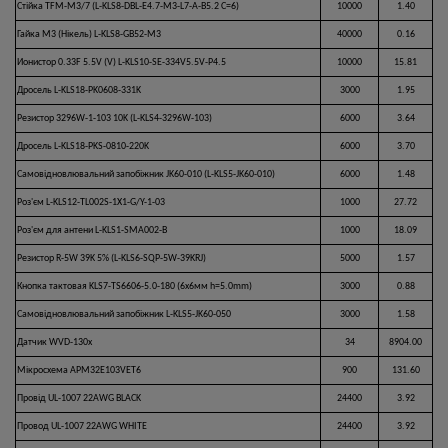
Стійка TFM-M3/7 (L-KLS8-DBL-E4.7-M3-L7-A-B5.2 C=6)
10000
1.40
Гайка M3 (Нікель) L-KLS8-GB52-M3
40000
0.16
Ионистор 0.33F 5.5V (V) L-KLS10-SE-334V5.5V-P4.5
10000
15.81
Дросель L-KLS18-PK0608-331K
3000
1.95
Резистор 3296W-1-103 10K (L-KLS4-3296W-103)
6000
3.64
Дросель L-KLS18-PKS-0810-220K
6000
3.70
Самовідновлювальний запобіжник JK60-010 (L-KLS5-JK60-010)
6000
1.48
Роз'єм L-KLS12-TL002S-1X1-G/Y-1-03
1000
27.72
Роз'єм для антени L-KLS1-SMA002-B
1000
18.09
Резистор R-5W 39K 5% (L-KLS6-SQP-5W-39KRJ)
5000
1.57
Кнопка тактовая KLS7-TS6606-5.0-180 (6x6мм h=5.0mm)
3000
0.88
Самовідновлювальний запобіжник L-KLS5-JK60-050
3000
1.58
Датчик WVD-130x
34
8904.00
Мікросхема APM32E103VET6
900
131.60
Провід UL-1007 22AWG BLACK
24400
3.92
Провод UL-1007 22AWG WHITE
24400
3.92